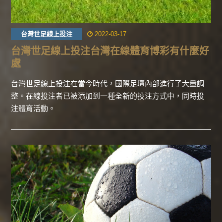
台灣世足線上投注
2022-03-17
台灣世足線上投注台灣在線體育博彩有什麼好
處
台灣世足線上投注在當今時代，國際足壇內部進行了大量調
整。在線投注者已被添加到一種全新的投注方式中，同時投
注體育活動。