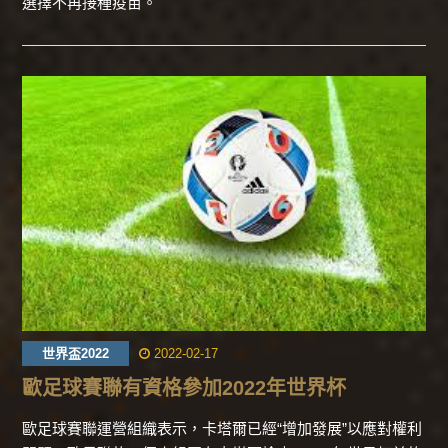
選擇不再接種疫苗。
世界盃2022
2022-02-17
歐足球賽聯有資格參加2022年世界杯
歐足球賽聯運營組織表示，卡塔爾已經“增加發展”以應對權利