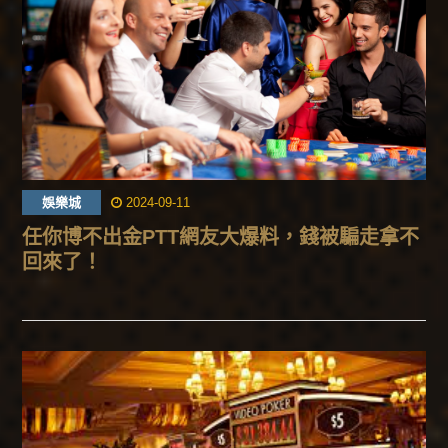
娛樂城
2024-09-11
任你博不出金PTT網友大爆料，錢被騙走拿不
回來了！