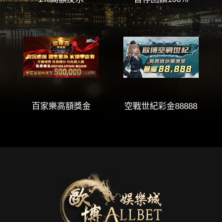
百家樂高額獎金
空戰世紀彩金88888