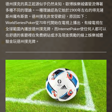
德州撲克的真正起源似乎仍然未知，歐博娛樂城儘管流傳著
多種不同的理論。一種理論認為它始於1900年左右的得克薩
斯州羅布斯敦。德州撲克非常受歡迎，原因如下：
WorldSeriesPoker從70年代開始在電視上播出，有線電視在
全球範圍內播放德州撲克牌，而InternetPoker使任何人都可以
在舒適的客廳裡在免費網站或涉及現金獎勵的線上娛樂城體
驗金玩德州撲克牌。