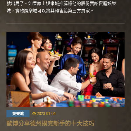
就出局了。如果線上娛樂城推薦將他的股份賣給實體娛樂
城，實體娛樂城可以將其轉售給第三方買家。
娛樂城
2023-01-04
歐博分享德州撲克新手的十大技巧