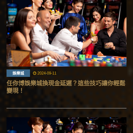
娛樂城
2024-09-11
任你博娛樂城換現金延遲？這些技巧讓你輕鬆
變現！