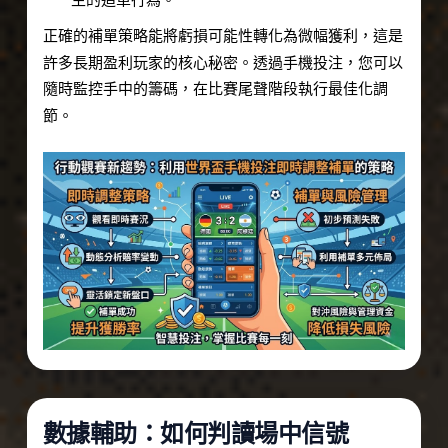
正確的補單策略能將虧損可能性轉化為微幅獲利，這是
許多長期盈利玩家的核心秘密。透過手機投注，您可以
隨時監控手中的籌碼，在比賽尾聲階段執行最佳化調
節。
數據輔助：如何判讀場中信號