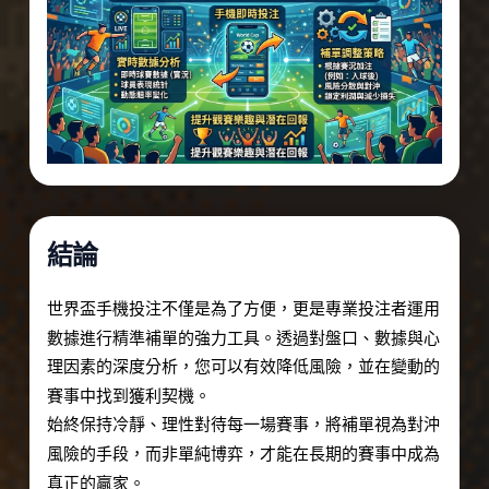
結論
世界盃手機投注不僅是為了方便，更是專業投注者運用
數據進行精準補單的強力工具。透過對盤口、數據與心
理因素的深度分析，您可以有效降低風險，並在變動的
賽事中找到獲利契機。
始終保持冷靜、理性對待每一場賽事，將補單視為對沖
風險的手段，而非單純博弈，才能在長期的賽事中成為
真正的贏家。