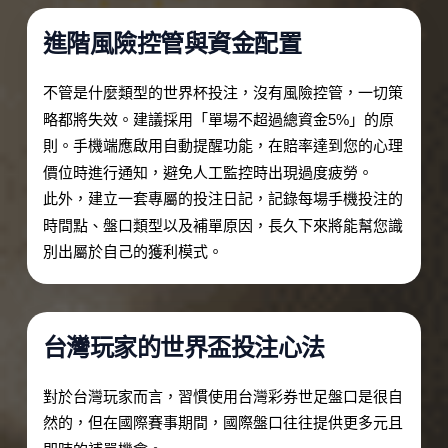
進階風險控管與資金配置
不管是什麼類型的
世界杯投注
，沒有風險控管，一切策
略都將失效。建議採用「單場不超過總資金5%」的原
則。手機端應啟用自動提醒功能，在賠率達到您的心理
價位時進行通知，避免人工監控時出現過度疲勞。
此外，建立一套專屬的投注日記，記錄每場手機投注的
時間點、盤口類型以及補單原因，長久下來將能幫您識
別出屬於自己的獲利模式。
台灣玩家的世界盃投注心法
對於台灣玩家而言，習慣使用台灣彩券世足盤口是很自
然的，但在國際賽事期間，國際盤口往往提供更多元且