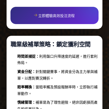
立即體驗高效投注流程
職業級補單策略：鎖定獲利空間
時間差捕捉：
利用盤口升降速度的延遲，進行套利
佈局。
資金分配：
針對關鍵賽事，將資金分為主力單與補
單，以應對賽況轉折。
賠率轉換：
當賠率觸及預設報酬率時，立即執行補
單動作。
情緒管理：
補單是為了理性避險，絕非因虧損而產
生的追單行為。