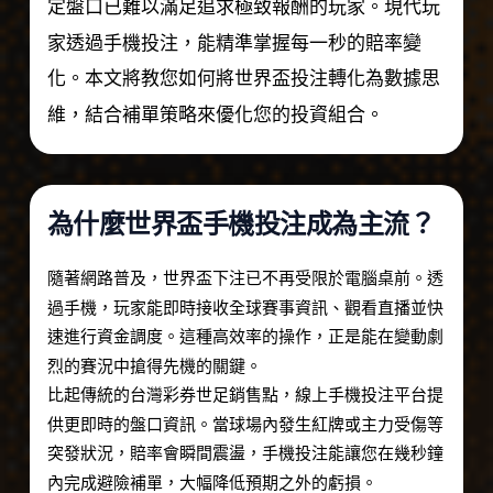
定盤口已難以滿足追求極致報酬的玩家。現代玩
家透過手機投注，能精準掌握每一秒的賠率變
化。本文將教您如何將世界盃投注轉化為數據思
維，結合補單策略來優化您的投資組合。
為什麼世界盃手機投注成為主流？
隨著網路普及，世界盃下注已不再受限於電腦桌前。透
過手機，玩家能即時接收全球賽事資訊、觀看直播並快
速進行資金調度。這種高效率的操作，正是能在變動劇
烈的賽況中搶得先機的關鍵。
比起傳統的
台灣彩券世足
銷售點，線上手機投注平台提
供更即時的盤口資訊。當球場內發生紅牌或主力受傷等
突發狀況，賠率會瞬間震盪，手機投注能讓您在幾秒鐘
內完成避險補單，大幅降低預期之外的虧損。