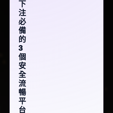
下
注
必
備
的
3
個
安
全
流
暢
平
台