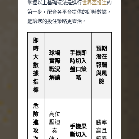
掌握以上基礎玩法是進行
世界盃投注
的
第一步，配合各平台提供的即時數據，
能讓您的投注策略更靈活。
即
預期
時
球場
手機即
潛在
大
實際
時切入
報酬
數
戰況
盤口策
與風
據
解讀
略
險
指
標
危
高位
險
壓迫
勝率
進
手機果
奏
高且
攻
斷切入
效，
節奏
次