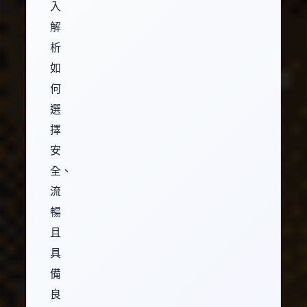
入
解
析
如
何
選
擇
安
全、
流
暢
且
具
備
良