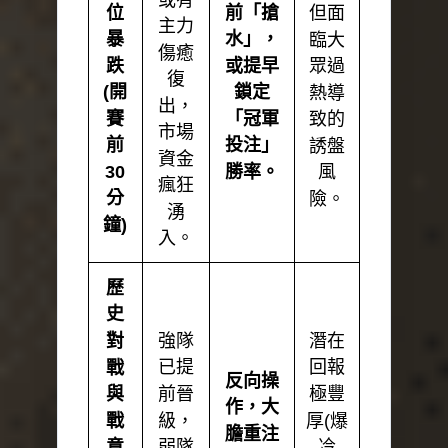
前「搶
位
但面
主力
水」，
暴
臨大
傷癒
或提早
跌
眾過
復
鎖定
(開
熱導
出，
「冠軍
賽
致的
市場
投注」
前
誘盤
資金
勝率。
30
風
瘋狂
分
險。
湧
鐘)
入。
歷
史
強隊
潛在
對
已提
回報
戰
反向操
前晉
極豐
與
作，大
級，
厚(爆
戰
膽重注
弱隊
冷
意