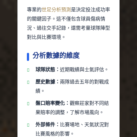
專業的
世足分析預測
是決定投注成功率
的關鍵因子。這不僅包含球員傷病情
況、過往交手記錄，還需考量球隊陣型
對比與比賽環境。
分析數據的維度
球隊狀態：
近期戰績與士氣評估。
歷史數據：
兩隊過去五年的對戰成
績。
盤口賠率變化：
觀察莊家對不同結
果賠率的調整，了解市場風向。
外部條件：
比賽場地、天氣狀況對
比賽風格的影響。