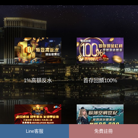
1%高額反水
首存回饋100%
會員登入
立即開戶
Line客服
免費註冊