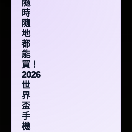
隨
時
隨
地
都
能
買！
2026
世
界
盃
手
機