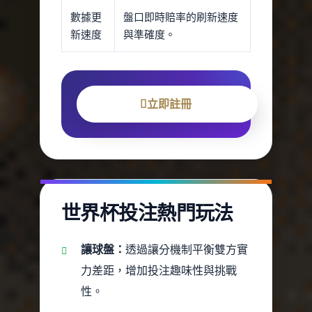
數據更
盤口即時賠率的刷新速度
新速度
與準確度。
立即註冊
世界杯投注熱門玩法
讓球盤：
透過讓分機制平衡雙方實
力差距，增加投注趣味性與挑戰
性。