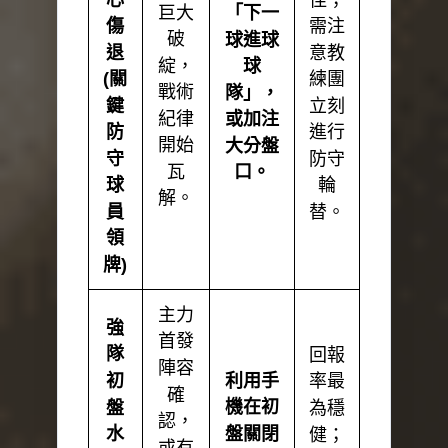
巨大
「下一
需注
傷
破
球進球
意教
退
綻，
球
練團
(關
戰術
隊」，
立刻
鍵
紀律
或加注
進行
防
開始
大分盤
防守
守
瓦
口。
輪
球
解。
替。
員
領
牌)
主力
強
首發
隊
回報
陣容
利用手
初
率最
確
機在初
盤
為穩
認，
盤關閉
水
健；
或有