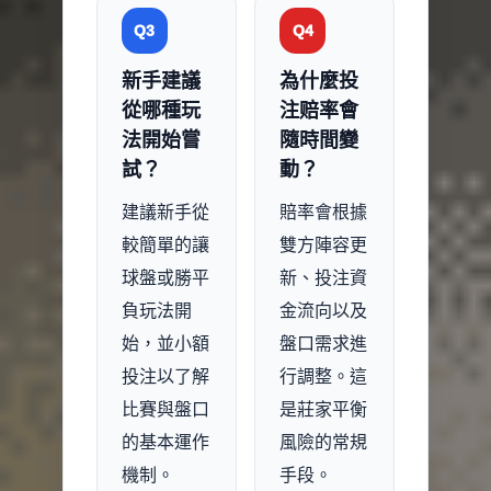
Q3
Q4
新手建議
為什麼投
從哪種玩
注赔率會
法開始嘗
隨時間變
試？
動？
建議新手從
賠率會根據
較簡單的讓
雙方陣容更
球盤或勝平
新、投注資
負玩法開
金流向以及
始，並小額
盤口需求進
投注以了解
行調整。這
比賽與盤口
是莊家平衡
的基本運作
風險的常規
機制。
手段。