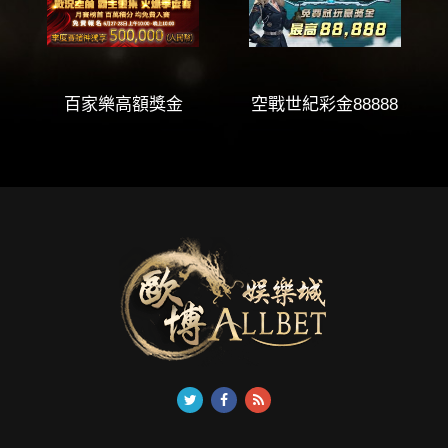
百家樂高額獎金
空戰世紀彩金88888