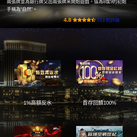
兩張牌並為銀行牌交出兩張牌來開始遊戲。值為8或9的初始
手稱為“自然”。
4.8
713 則評論
1%高額反水
首存回饋100%