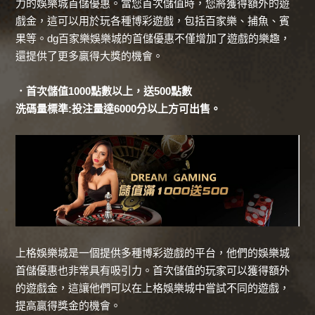
力的娛樂城首儲優惠。當您首次儲值時，您將獲得額外的遊
戲金，這可以用於玩各種博彩遊戲，包括百家樂、捕魚、賓
果等。dg百家樂娛樂城的首儲優惠不僅增加了遊戲的樂趣，
還提供了更多贏得大獎的機會。
．首次儲值1000點數以上，送500點數
洗碼量標準:投注量達6000分以上方可出售。
上格娛樂城是一個提供多種博彩遊戲的平台，他們的娛樂城
首儲優惠也非常具有吸引力。首次儲值的玩家可以獲得額外
的遊戲金，這讓他們可以在上格娛樂城中嘗試不同的遊戲，
提高贏得獎金的機會。