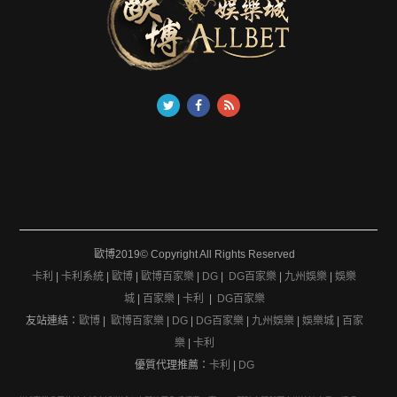
歐博2019© Copyright All Rights Reserved
卡利
|
卡利系統
|
歐博
|
歐博百家樂
|
DG
|
DG百家樂
|
九州娛樂
|
娛樂
城
|
百家樂
|
卡利
|
DG百家樂
友站連結：
歐博
|
歐博百家樂
|
DG
|
DG百家樂
|
九州娛樂
|
娛樂城
|
百家
樂
|
卡利
優質代理推薦：
卡利
|
DG