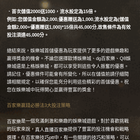
．首次儲值2000送1000，流水設定為15倍。
例如:您儲值金額為2,000,優惠贈送為1,000,流水設定為(儲值
金額2,000+優惠贈送1,000)*15倍共45,000分,故售條件為有效
投注須達45,000分。
總結來說，娛樂城首儲優惠為玩家提供了更多的遊戲樂趣和
贏得獎金的機會。不論您選擇歐博娛樂城、dg百家樂、Q8娛
樂城還是上格娛樂城，都可以享受到這些令人振奮的優惠。
請記住，優惠條件可能會有所變化，所以在儲值前請仔細閱
讀相關規定，以確保您能充分利用這些精彩的首儲優惠。祝
您在娛樂城中玩得開心並贏得豐富的獎金！
百家樂贏錢必勝法3大投注策略
是一個充滿刺激和樂趣的娛樂城遊戲，對於喜歡挑戰
百家樂
的玩家來說，
提供了豐富的投注機會和戰略
真人直播百家樂
選擇。在百家樂技巧ptt中，有一些關鍵的技巧和策略，可以