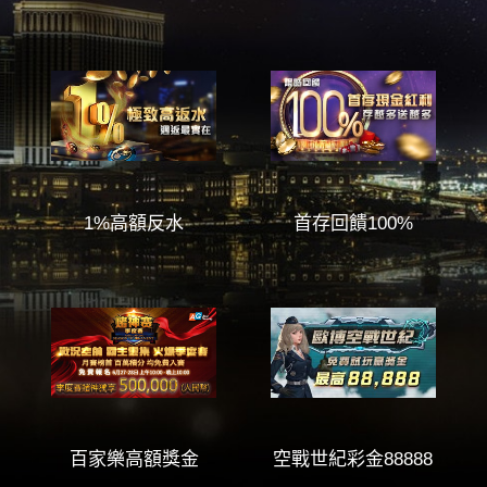
1%高額反水
首存回饋100%
百家樂高額獎金
空戰世紀彩金88888