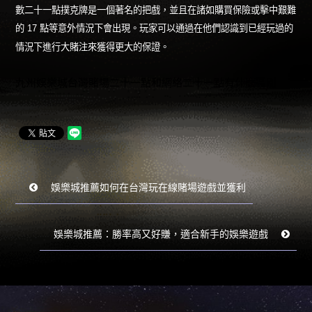
數二十一點撲克牌是一個著名的把戲，並且在諸如購買保險或擊中艱難
的 17 點等意外情況下會出現。玩家可以通過在他們認識到已經玩過的
情況下進行大賭注來獲得更大的保證。
九州娛樂城台灣賭場二十一點和網絡二十一點有什麼區別
娛樂城推薦如何在台灣玩在線賭場遊戲並獲利
娛樂城推薦：勝率高又好賺，適合新手的娛樂遊戲