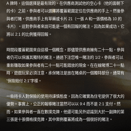
A 牌時，這個選擇是最有效的。在供應商測試他的空心卡（他的面朝下
的卡）之前，參與者可以選擇將覆蓋範圍定位在供應商的手上。然後參
與者打賭，供應商手上有草藥或卡片 21（一張 A 和一張價格為 10 的
卡片）。這對參與者來說可能是一個有回報的賭注，因為如果成功，它
將以 2:1 的比例獲得回報。
時間段覆蓋範圍來自這樣一個概念，即儘管供應商擁有二十一點，參與
者仍可以保護其獨特的賭注。通過下注您唯一賭注的 1/2，參與者可以
重新賺取如果參與者有二十一點可能錯放的現金。在在線賭博二十一點
時，遊戲玩家必須注意，承保賭注是放在賭桌的一個獨特部分，通常有
“保險賠付 2:1”字樣。
一些持卡人對保險的使用持謹慎態度，因為它確實為住宅提供了很大的
優勢。事實上，公正的報導賭注當然可以以 9:4 而不是 2:1 支付。然
而，如果參與者一直在數撲克牌，他還可能另外認識到大於一副牌的第
三張是十張價格撲克牌，其中案例覆蓋將成為一個很好的賭注。